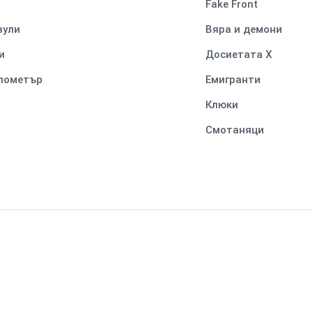
Fake Front
вули
Вяра и демони
и
Досиетата Х
илометър
Емигранти
Клюки
Смотаняци