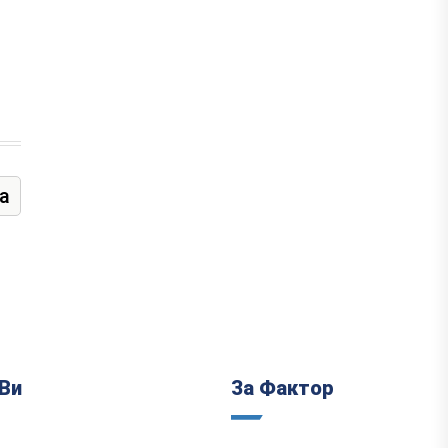
а
Ви
За Фактор