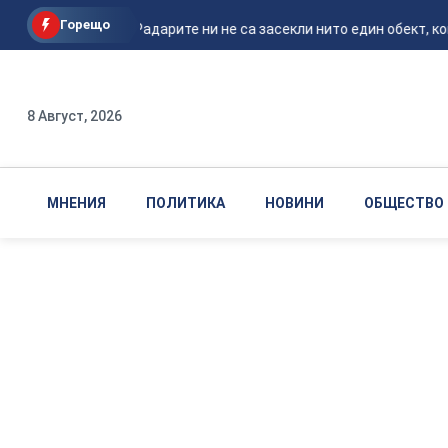
Горещо
Румъния: Радарите ни не са засекли нито един обект, ко
8 Август, 2026
МНЕНИЯ
ПОЛИТИКА
НОВИНИ
ОБЩЕСТВО