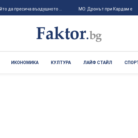
йто да пресича въздушното ...
МО: Дронът при Кардам е “Май
ИКОНОМИКА
КУЛТУРА
ЛАЙФ СТАЙЛ
СПОР