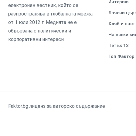
Интервю
електронен вестник, който се
Лачени цър
разпространява в глобалната мрежа
от 1 юли 2012 г. Медията не е
Хляб и паст
обвързана с политически и
На всеки к
корпоративни интереси.
Петък 13
Топ Фактор
Faktor.bg лиценз за авторско съдържание