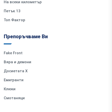
На всеки километър
Петък 13
Топ Фактор
Препоръчваме Ви
Fake Front
Вяра и демони
Досиетата Х
Емигранти
Клюки
Смотаняци