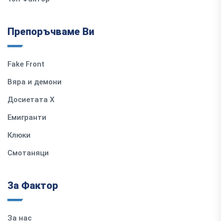
Препоръчваме Ви
Fake Front
Вяра и демони
Досиетата Х
Емигранти
Клюки
Смотаняци
За Фактор
За нас