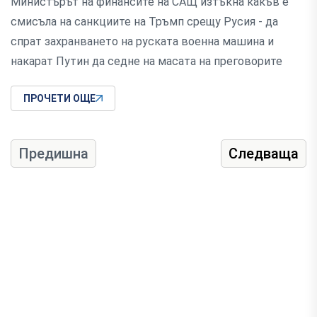
Министърът на финансите на САЩ изтъкна какъв е
смисъла на санкциите на Тръмп срещу Русия - да
спрат захранването на руската военна машина и
накарат Путин да седне на масата на преговорите
ПРОЧЕТИ ОЩЕ
Предишна
Следваща