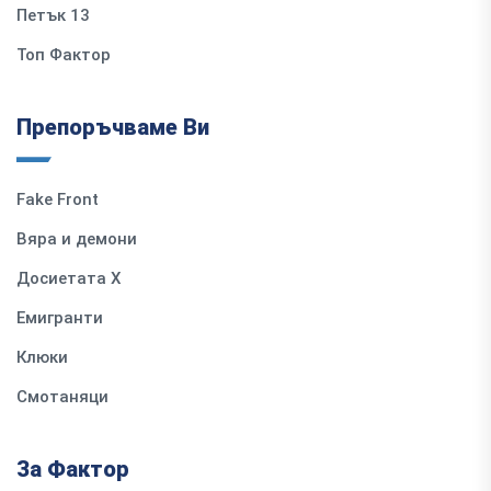
Петък 13
Топ Фактор
Препоръчваме Ви
Fake Front
Вяра и демони
Досиетата Х
Емигранти
Клюки
Смотаняци
За Фактор