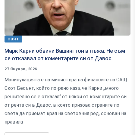
СВЯТ
Марк Карни обвини Вашингтон в лъжа: Не съм
се отказвал от коментарите си от Давос
27 Януари, 2026
Манипулацията е на министъра на финансите на САЩ
Скот Бесънт, който по-рано каза, че Карни „много
решително се е отказал“ от някои от коментарите си
от речта си в Давос, в която призова страните по
света да приемат края на световния ред, основан на
правила