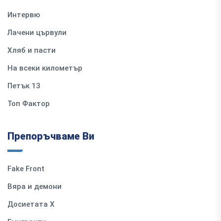
Интервю
Лачени цървули
Хляб и пасти
На всеки километър
Петък 13
Топ Фактор
Препоръчваме Ви
Fake Front
Вяра и демони
Досиетата Х