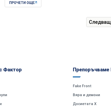
ПРОЧЕТИ ОЩЕ
Следващ
с Фактор
Препоръчваме 
Fake Front
вули
Вяра и демони
и
Досиетата Х