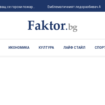
ащ се горски пожар...
Емблематичният ледоразбивач Arctic 
ИКОНОМИКА
КУЛТУРА
ЛАЙФ СТАЙЛ
СПОР