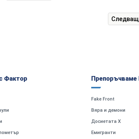
Следващ
с Фактор
Препоръчваме 
Fake Front
вули
Вяра и демони
и
Досиетата Х
илометър
Емигранти