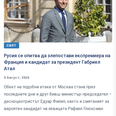
СВЯТ
Русия се опитва да злепостави експремиера на
Франция и кандидат за президент Габриел
Атал
5 Август, 2026
Обект на подобни атаки от Москва стана през
последните дни и друг бивш министър-председател –
десноцентристът Едуар Филип, както и смятаният за
вероятен кандидат на левицата Рафаел Глюксман