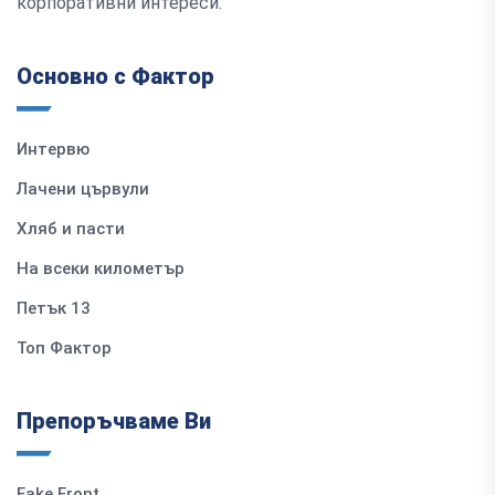
корпоративни интереси.
Основно с Фактор
Интервю
Лачени цървули
Хляб и пасти
На всеки километър
Петък 13
Топ Фактор
Препоръчваме Ви
Fake Front