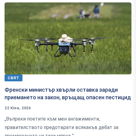
СВЯТ
Френски министър хвърли оставка заради
приемането на закон, връщащ опасен пестицид
22 Юли, 2026
„Въпреки поетите към мен ангажименти,
правителството предотврати всякакъв дебат за
премахването на тази мярка.."