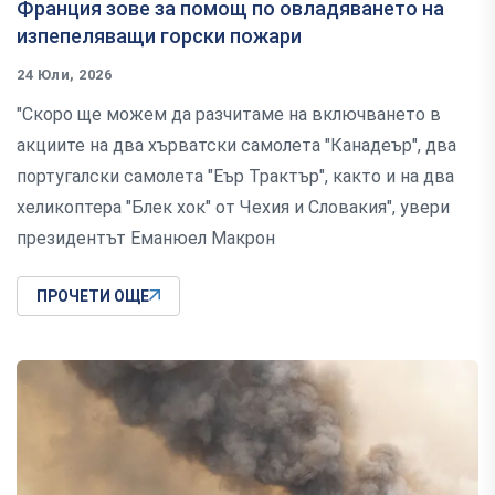
Франция зове за помощ по овладяването на
изпепеляващи горски пожари
24 Юли, 2026
"Скоро ще можем да разчитаме на включването в
акциите на два хърватски самолета "Канадеър", два
португалски самолета "Еър Трактър", както и на два
хеликоптера "Блек хок" от Чехия и Словакия", увери
президентът Еманюел Макрон
ПРОЧЕТИ ОЩЕ