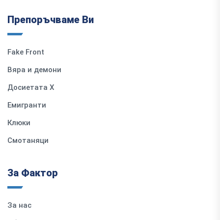
Препоръчваме Ви
Fake Front
Вяра и демони
Досиетата Х
Емигранти
Клюки
Смотаняци
За Фактор
За нас