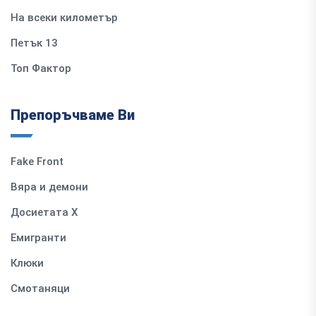
На всеки километър
Петък 13
Топ Фактор
Препоръчваме Ви
Fake Front
Вяра и демони
Досиетата Х
Емигранти
Клюки
Смотаняци