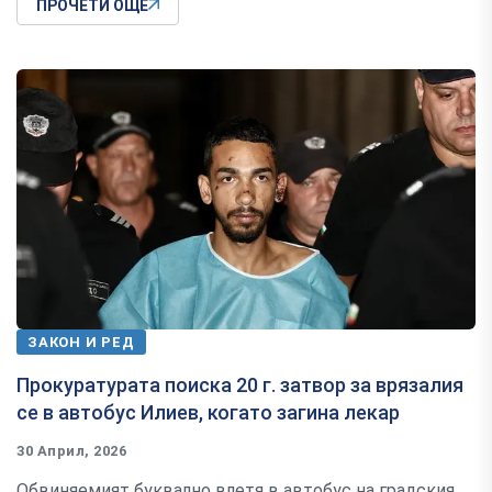
ПРОЧЕТИ ОЩЕ
ЗАКОН И РЕД
Прокуратурата поиска 20 г. затвор за врязалия
се в автобус Илиев, когато загина лекар
30 Април, 2026
Обвиняемият буквално влетя в автобус на градския