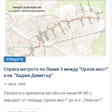
УЛИЦАТА
Спряха метрото по Линия 3 между "Орлов мост"
и кв. "Хаджи Димитър"
11 Май, 2026
Разкрита е временна автобусна линия № М3 с
маршрут от площад „Орлов мост“ до ж.к. „Левски Г“