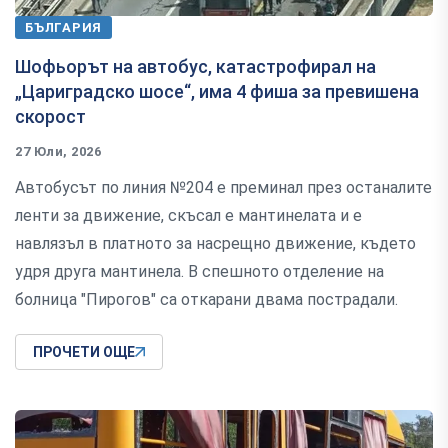
БЪЛГАРИЯ
Шофьорът на автобус, катастрофирал на
„Цариградско шосе“, има 4 фиша за превишена
скорост
27 Юли, 2026
Автобусът по линия №204 е преминал през останалите
ленти за движение, скъсал е мантинелата и е
навлязъл в платното за насрещно движение, където
удря друга мантинела. В спешното отделение на
болница "Пирогов" са откарани двама пострадали.
ПРОЧЕТИ ОЩЕ