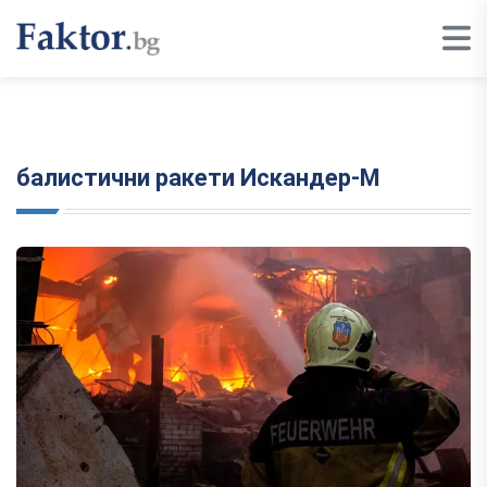
балистични ракети Искандер-М