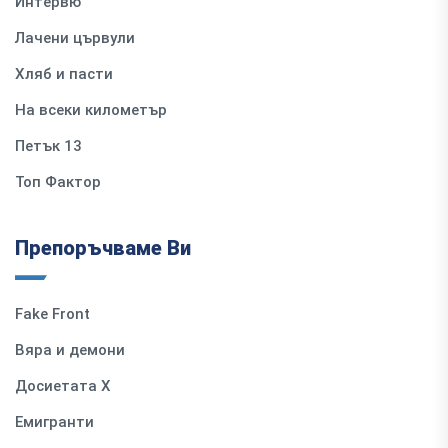
Интервю
Лачени цървули
Хляб и пасти
На всеки километър
Петък 13
Топ Фактор
Препоръчваме Ви
Fake Front
Вяра и демони
Досиетата Х
Емигранти