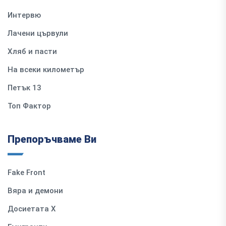
Интервю
Лачени цървули
Хляб и пасти
На всеки километър
Петък 13
Топ Фактор
Препоръчваме Ви
Fake Front
Вяра и демони
Досиетата Х