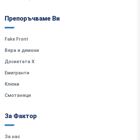
Препоръчваме Ви
Fake Front
Вяра и демони
Досиетата Х
Емигранти
Клюки
Смотаняци
За Фактор
За нас