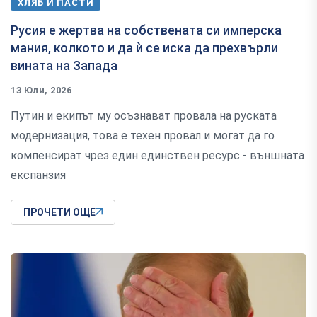
ХЛЯБ И ПАСТИ
Русия е жертва на собствената си имперска
мания, колкото и да ѝ се иска да прехвърли
вината на Запада
13 Юли, 2026
Путин и екипът му осъзнават провала на руската
модернизация, това е техен провал и могат да го
компенсират чрез един единствен ресурс - външната
експанзия
ПРОЧЕТИ ОЩЕ