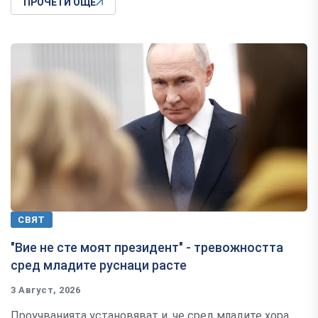
ПРОЧЕТИ ОЩЕ
СВЯТ
"Вие не сте моят президент" - тревожността
сред младите руснаци расте
3 Август, 2026
Проучванията установяват и, че сред младите хора