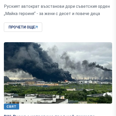
Руският автократ възстанови дори съветския орден
„Майка героиня“ - за жени с десет и повече деца
ПРОЧЕТИ ОЩЕ
СВЯТ