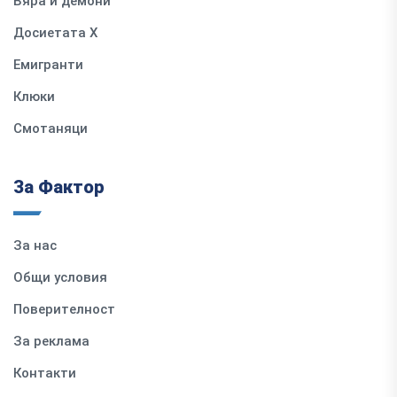
Вяра и демони
Досиетата Х
Емигранти
Клюки
Смотаняци
За Фактор
За нас
Общи условия
Поверителност
За реклама
Контакти