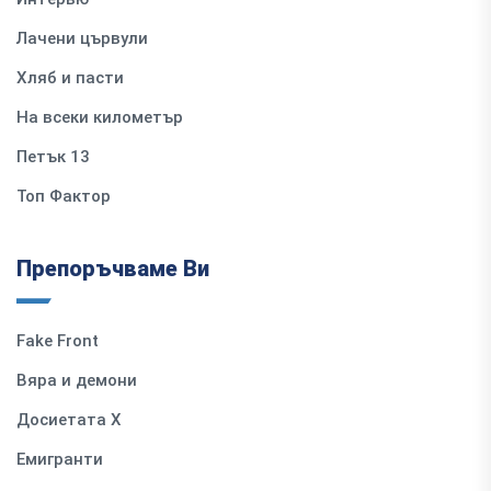
Лачени цървули
Хляб и пасти
На всеки километър
Петък 13
Топ Фактор
Препоръчваме Ви
Fake Front
Вяра и демони
Досиетата Х
Емигранти