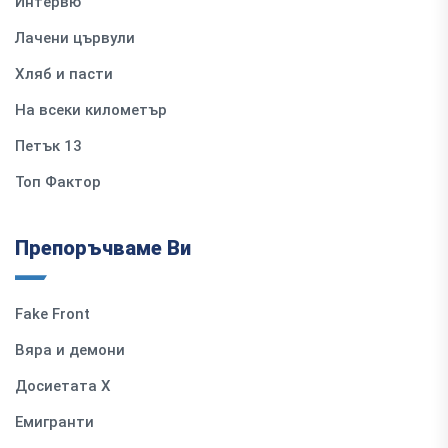
Интервю
Лачени цървули
Хляб и пасти
На всеки километър
Петък 13
Топ Фактор
Препоръчваме Ви
Fake Front
Вяра и демони
Досиетата Х
Емигранти