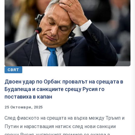
СВЯТ
Двоен удар по Орбан: провалът на срещата в
Будапеща и санкциите срещу Русия го
поставиха в капан
25 Октомври, 2025
След фиаското на срещата на върха между Тръмп и
Путин и нарастващия натиск след нови санкции
срещу Русия, унгарският премиер се оказва в