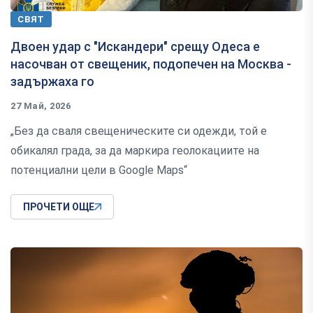
СВЯТ
Двоен удар с "Искандери" срещу Одеса е
насочван от свещеник, подопечен на Москва -
задържаха го
27 Май, 2026
„Без да сваля свещеническите си одежди, той е
обикалял града, за да маркира геолокациите на
потенциални цели в Google Maps“
ПРОЧЕТИ ОЩЕ