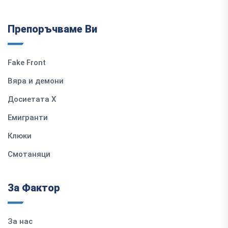
Препоръчваме Ви
Fake Front
Вяра и демони
Досиетата Х
Емигранти
Клюки
Смотаняци
За Фактор
За нас