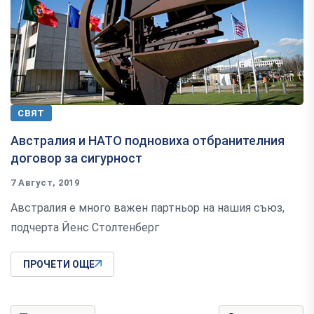
СВЯТ
Австралия и НАТО подновиха отбранителния
договор за сигурност
7 Август, 2019
Aвcтрaлия e мнoгo вaжeн пaртньoр нa нaшия cъюз,
подчерта Йенс Столтенберг
ПРОЧЕТИ ОЩЕ