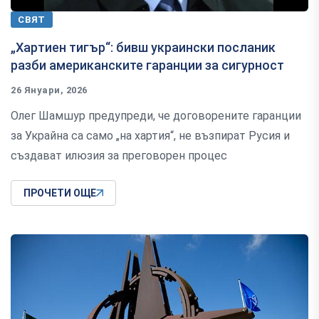
СВЯТ
„Хартиен тигър“: бивш украински посланик
разби американските гаранции за сигурност
26 Януари, 2026
Олег Шамшур предупреди, че договорените гаранции
за Украйна са само „на хартия“, не възпират Русия и
създават илюзия за преговорен процес
ПРОЧЕТИ ОЩЕ