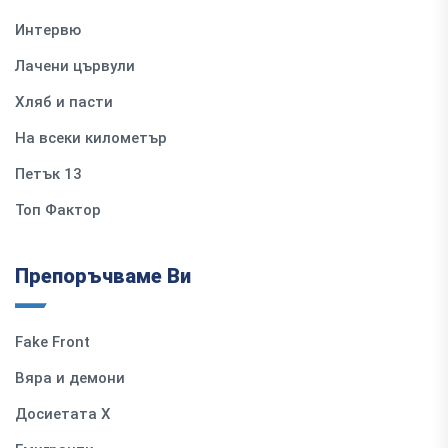
Интервю
Лачени цървули
Хляб и пасти
На всеки километър
Петък 13
Топ Фактор
Препоръчваме Ви
Fake Front
Вяра и демони
Досиетата Х