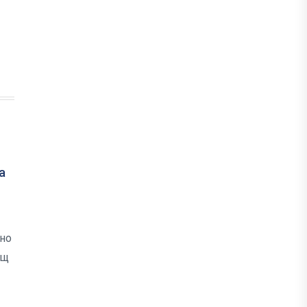
а
 но
ещ