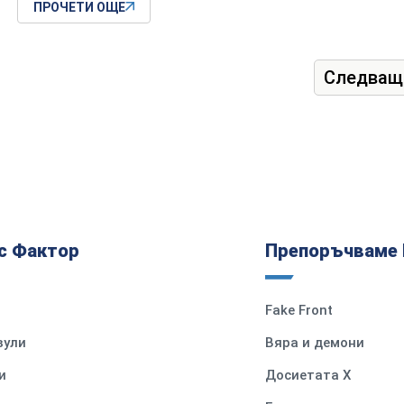
ПРОЧЕТИ ОЩЕ
Следващ
с Фактор
Препоръчваме 
Fake Front
вули
Вяра и демони
и
Досиетата Х