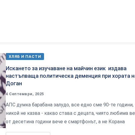
ХЛЯБ И ПАСТИ
Искането за изучаване на майчин език издава
настъпваща политическа деменция при хората н
Доган
4 Септември, 2025
АПС думка барабана залудо, все едно сме 90-те години,
никой не казва - какво става с децата, чиято любима в
от десетина години вече е смартфонът, а не Корана