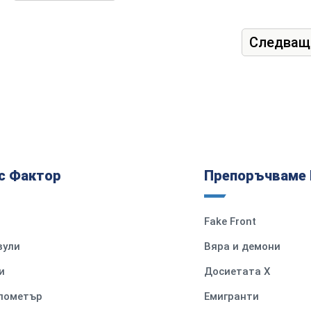
Следващ
с Фактор
Препоръчваме 
Fake Front
вули
Вяра и демони
и
Досиетата Х
илометър
Емигранти