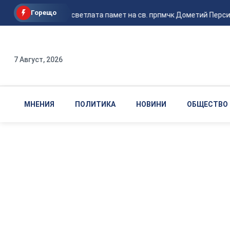
Горещо
Почитаме светлата памет на св. прпмчк Дометий Персий
7 Август, 2026
МНЕНИЯ
ПОЛИТИКА
НОВИНИ
ОБЩЕСТВО