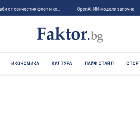
би от сенчестия флот и ко...
OpenAI: ИИ-модели започнаха д
ИКОНОМИКА
КУЛТУРА
ЛАЙФ СТАЙЛ
СПОР