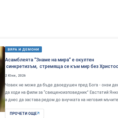
ВЯРА И ДЕМОНИ
Асамблеята “Знаме на мира” е окултен
синкретизъм, стремяща се към мир без Христо
2 Юни, 2026
Човек не може да бъде двоедушен пред Бога - онзи де
да ходи на филм за “свещеноизповедник” Евстатий Янк
а днес да застава редом до внучката на неговия мъчит
ПРОЧЕТИ ОЩЕ