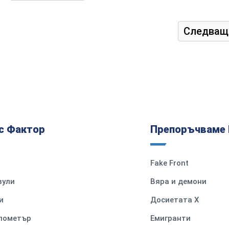
Следващ
с Фактор
Препоръчваме 
Fake Front
вули
Вяра и демони
и
Досиетата Х
илометър
Емигранти