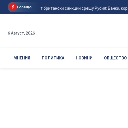
Горещо
Нов пакет от британски санкции срещу Русия: Банки, кора
6 Август, 2026
МНЕНИЯ
ПОЛИТИКА
НОВИНИ
ОБЩЕСТВО