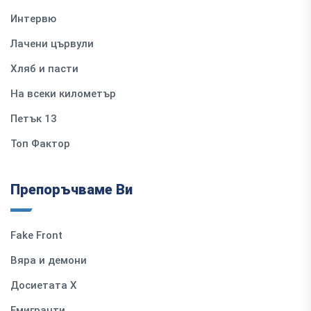
Интервю
Лачени цървули
Хляб и пасти
На всеки километър
Петък 13
Топ Фактор
Препоръчваме Ви
Fake Front
Вяра и демони
Досиетата Х
Емигранти