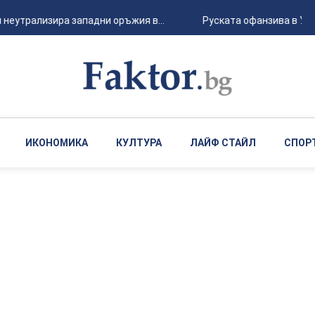
неутрализира западни оръжия в...
Руската офанзива в Укра
ИКОНОМИКА
КУЛТУРА
ЛАЙФ СТАЙЛ
СПОР