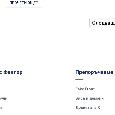
ПРОЧЕТИ ОЩЕ
Следващ
с Фактор
Препоръчваме 
Fake Front
вули
Вяра и демони
и
Досиетата Х