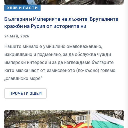
ХЛЯБ И ПАСТИ
България и Империята на лъжите: Бруталните
кражби на Русия от историята ни
24 Май, 2026
Нашето минало е умишлено омаловажавано,
изкривявано и подменяно, за да обслужва чужди
имперски интереси и за да изглеждаме българите
като малка част от измисленото (по-късно) голямо
„славянско море“
ПРОЧЕТИ ОЩЕ