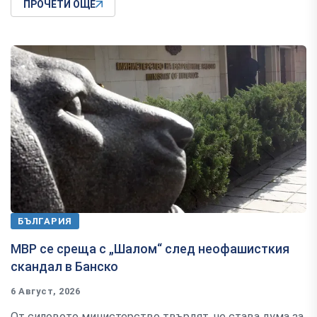
ПРОЧЕТИ ОЩЕ
БЪЛГАРИЯ
МВР се среща с „Шалом“ след неофашисткия
скандал в Банско
6 Август, 2026
От силовото министерство твърдят, че става дума за