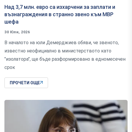
Над 3,7 млн. евро са изхарчени за заплати и
възнаграждения в странно звено към МВР
шефа
30 Юли, 2026
В началото на юли Демерджиев обяви, че звеното,
известно неофициално в министерството като
"изолатора", ще бъде разформировано в едномесечен
срок
ПРОЧЕТИ ОЩЕ