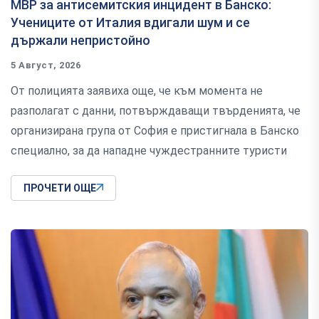
МВР за антисемитския инцидент в Банско:
Учениците от Италия вдигали шум и се
държали непристойно
5 Август, 2026
От полицията заявиха още, че към момента не
разполагат с данни, потвърждаващи твърденията, че
организирана група от София е пристигнала в Банско
специално, за да нападне чуждестранните туристи
ПРОЧЕТИ ОЩЕ