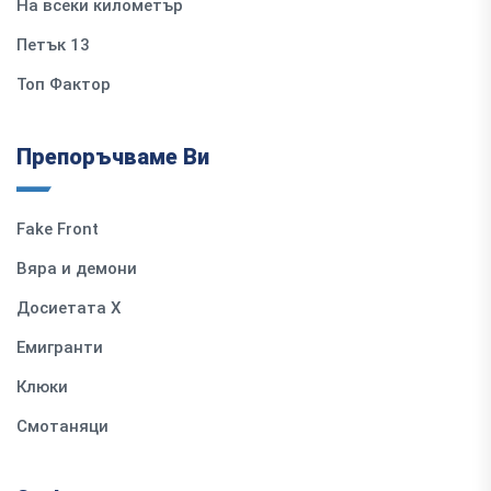
На всеки километър
Петък 13
Топ Фактор
Препоръчваме Ви
Fake Front
Вяра и демони
Досиетата Х
Емигранти
Клюки
Смотаняци