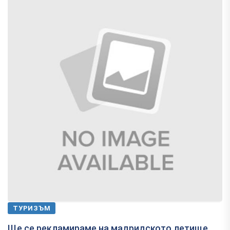
ТУРИЗЪМ
Ще се рекламираме на мадридското летище