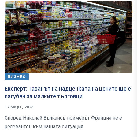
БИЗНЕС
Експерт: Таванът на надценката на цените ще e
пагубeн за малките търговци
17 Март, 2023
Според Николай Вълканов примерът Франция не е
релевантен към нашата ситуация