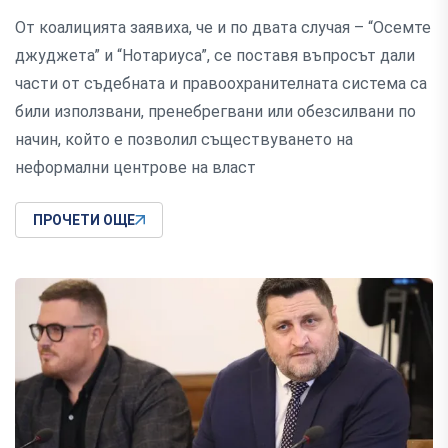
От коалицията заявиха, че и по двата случая – “Осемте
джуджета” и “Нотариуса”, се поставя въпросът дали
части от съдебната и правоохранителната система са
били използвани, пренебрегвани или обезсилвани по
начин, който е позволил съществуването на
неформални центрове на власт
ПРОЧЕТИ ОЩЕ