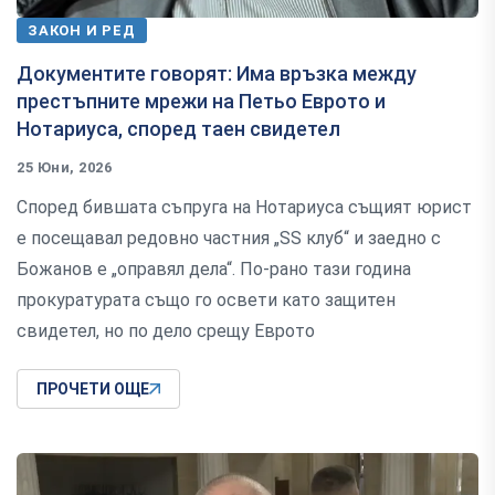
ЗАКОН И РЕД
Документите говорят: Има връзка между
престъпните мрежи на Петьо Еврото и
Нотариуса, според таен свидетел
25 Юни, 2026
Според бившата съпруга на Нотариуса същият юрист
е посещавал редовно частния „SS клуб“ и заедно с
Божанов е „оправял дела“. По-рано тази година
прокуратурата също го освети като защитен
свидетел, но по дело срещу Еврото
ПРОЧЕТИ ОЩЕ