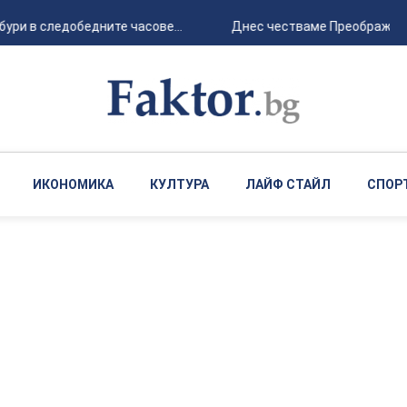
ри в следобедните часове...
Днес честваме Преображение 
ИКОНОМИКА
КУЛТУРА
ЛАЙФ СТАЙЛ
СПОР