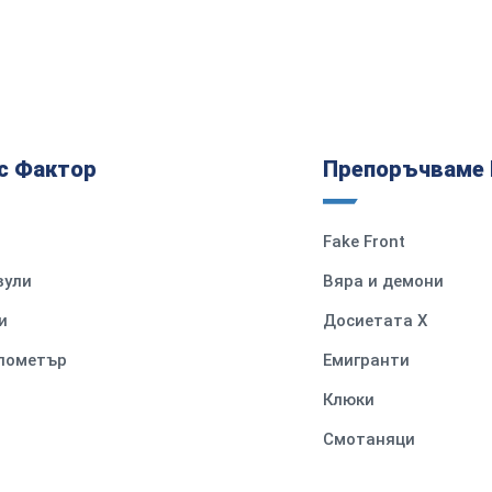
с Фактор
Препоръчваме 
Fake Front
вули
Вяра и демони
и
Досиетата Х
илометър
Емигранти
Клюки
Смотаняци