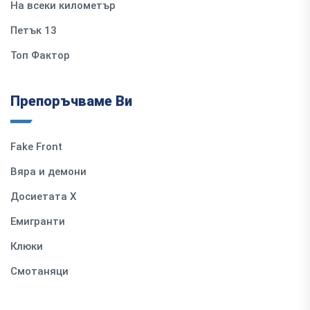
На всеки километър
Петък 13
Топ Фактор
Препоръчваме Ви
Fake Front
Вяра и демони
Досиетата Х
Емигранти
Клюки
Смотаняци