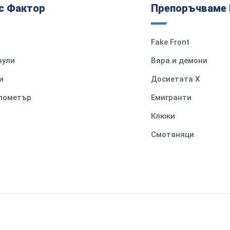
с Фактор
Препоръчваме 
Fake Front
вули
Вяра и демони
и
Досиетата Х
илометър
Емигранти
Клюки
Смотаняци