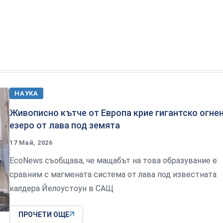
НАУКА
Живописно кътче от Европа крие гигантско огне
езеро от лава под земята
17 Май, 2026
EcoNews съобщава, че мащабът на това образувание е
сравним с магмената система от лава под известната
калдера Йелоустоун в САЩ
ПРОЧЕТИ ОЩЕ