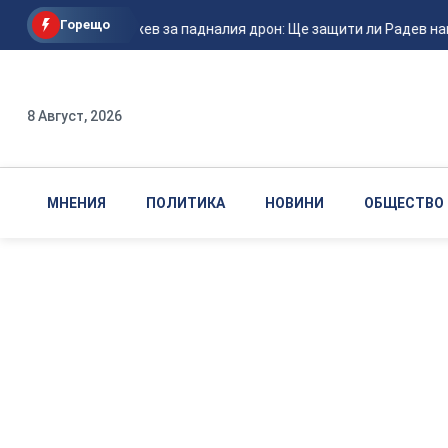
Горещо
Христо Гаджев за падналия дрон: Ще защити ли Радев нацио
8 Август, 2026
МНЕНИЯ
ПОЛИТИКА
НОВИНИ
ОБЩЕСТВО