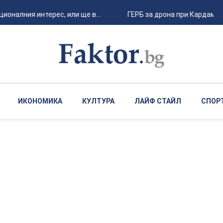
налния интерес, или ще в...
ГЕРБ за дрона при Кардам: Об
ИКОНОМИКА
КУЛТУРА
ЛАЙФ СТАЙЛ
СПОР