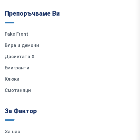
Препоръчваме Ви
Fake Front
Вяра и демони
Досиетата Х
Емигранти
Клюки
Смотаняци
За Фактор
За нас