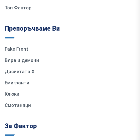
Топ Фактор
Препоръчваме Ви
Fake Front
Вяра и демони
Досиетата Х
Емигранти
Клюки
Смотаняци
За Фактор