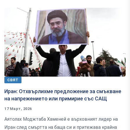
СВЯТ
Иран: Отхвърлихме предложение за смъкване
на напрежението или примирие със САЩ
17 Март, 2026
Аятолах Моджтаба Хаменей е върховният лидер на
Иран след смъртта на баща си и притежава крайна