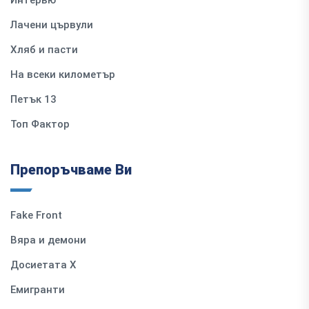
Интервю
Лачени цървули
Хляб и пасти
На всеки километър
Петък 13
Топ Фактор
Препоръчваме Ви
Fake Front
Вяра и демони
Досиетата Х
Емигранти