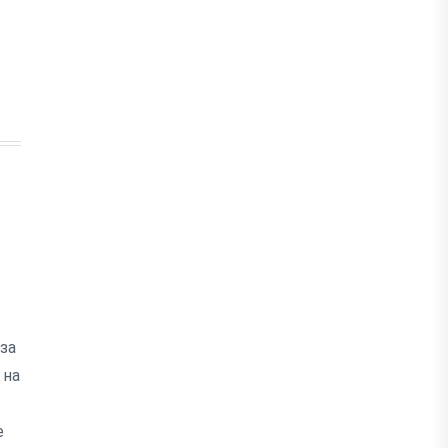
за
 на
е