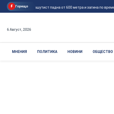
Горещо
Руски парашутист падна от 600 метра и загина по време 
6 Август, 2026
МНЕНИЯ
ПОЛИТИКА
НОВИНИ
ОБЩЕСТВО