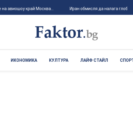
на авиошоу край Москва...
Иран обмисля да налага глоби на
ИКОНОМИКА
КУЛТУРА
ЛАЙФ СТАЙЛ
СПОР