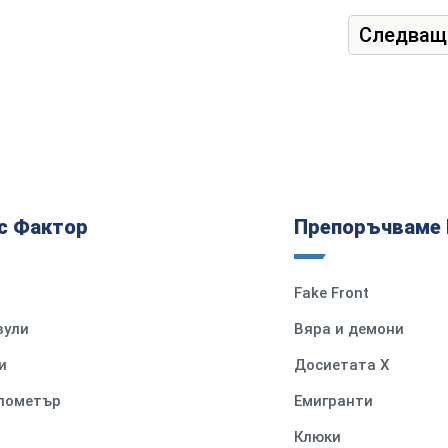
Следващ
с Фактор
Препоръчваме 
Fake Front
вули
Вяра и демони
и
Досиетата Х
илометър
Емигранти
Клюки