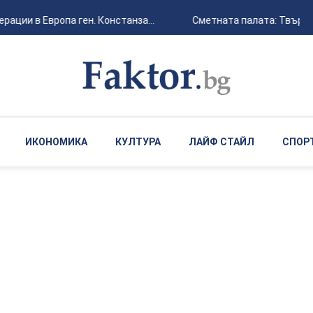
ции в Европа ген. Констанза...
Сметната палата: Твърден
ИКОНОМИКА
КУЛТУРА
ЛАЙФ СТАЙЛ
СПОР