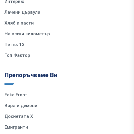
Интервю
Лачени цървули
Хляб и пасти
На всеки километър
Петък 13
Топ Фактор
Препоръчваме Ви
Fake Front
Вяра и демони
Досиетата Х
Емигранти