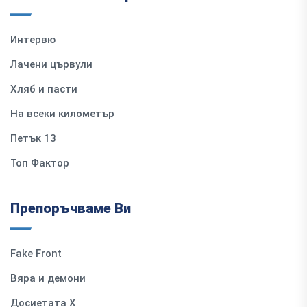
Интервю
Лачени цървули
Хляб и пасти
На всеки километър
Петък 13
Топ Фактор
Препоръчваме Ви
Fake Front
Вяра и демони
Досиетата Х