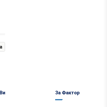
а
Ви
За Фактор