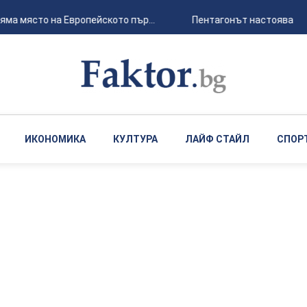
ма място на Европейското пър...
Пентагонът настоява за 
ИКОНОМИКА
КУЛТУРА
ЛАЙФ СТАЙЛ
СПОР