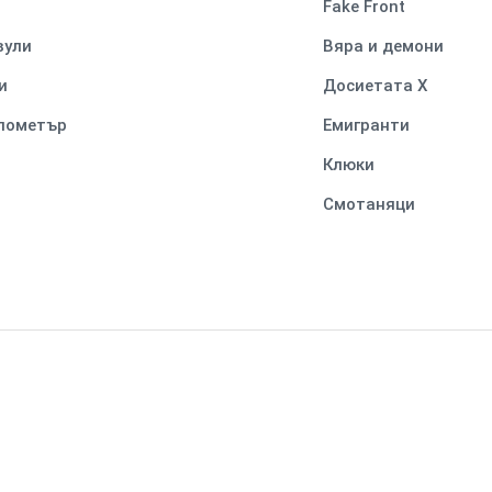
Fake Front
вули
Вяра и демони
и
Досиетата Х
илометър
Емигранти
Клюки
Смотаняци