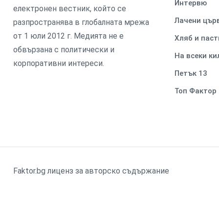
Интервю
електронен вестник, който се
Лачени цър
разпространява в глобалната мрежа
от 1 юли 2012 г. Медията не е
Хляб и паст
обвързана с политически и
На всеки к
корпоративни интереси.
Петък 13
Топ Фактор
Faktor.bg лиценз за авторско съдържание