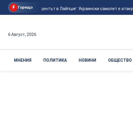
Горещо
Авиоинцидентът в Лайпциг: Украински самолет е атакува
6 Август, 2026
МНЕНИЯ
ПОЛИТИКА
НОВИНИ
ОБЩЕСТВО