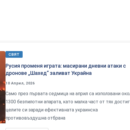
СВЯТ
Русия променя играта: масирани дневни атаки с
дронове „Шахед“ заливат Украйна
10 Април, 2026
Само през първата седмица на април са използвани око
1300 безпилотни апарата, като малка част от тях дости
целите си заради ефективната украинска
противовъздушна отбрана