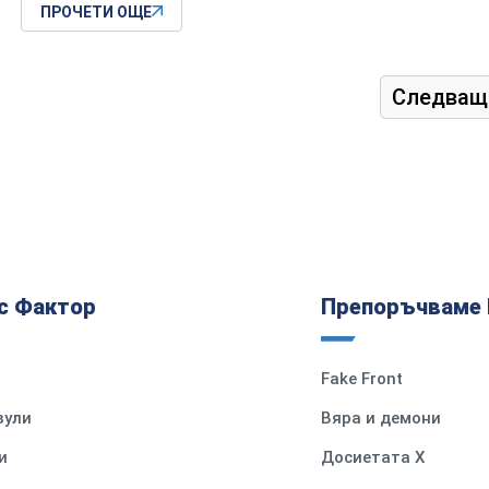
ПРОЧЕТИ ОЩЕ
Следващ
с Фактор
Препоръчваме 
Fake Front
вули
Вяра и демони
и
Досиетата Х