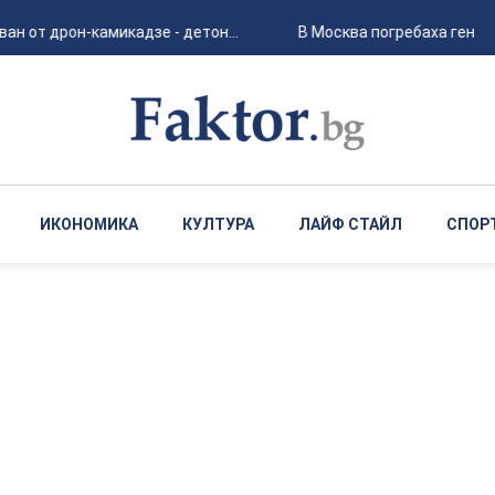
н от дрон-камикадзе - детон...
В Москва погребаха генерал
ИКОНОМИКА
КУЛТУРА
ЛАЙФ СТАЙЛ
СПОР