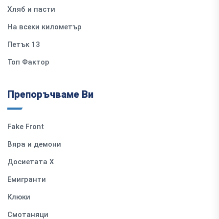
Хляб и пасти
На всеки километър
Петък 13
Топ Фактор
Препоръчваме Ви
Fake Front
Вяра и демони
Досиетата Х
Емигранти
Клюки
Смотаняци