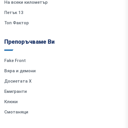
На всеки километър
Петък 13
Топ Фактор
Препоръчваме Ви
Fake Front
Вяра и демони
Досиетата Х
Емигранти
Клюки
Смотаняци