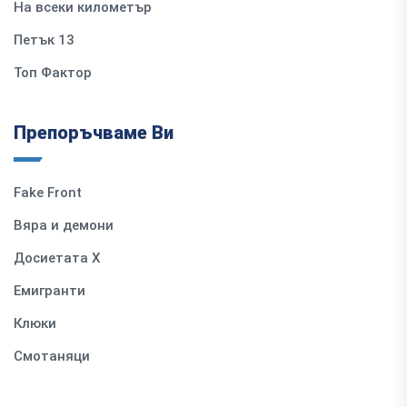
На всеки километър
Петък 13
Топ Фактор
Препоръчваме Ви
Fake Front
Вяра и демони
Досиетата Х
Емигранти
Клюки
Смотаняци