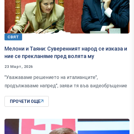
СВЯТ
Мелони и Таяни: Суверенният народ се изказа и
ние се прекланяме пред волята му
23 Март, 2026
"Уважаваме решението на италианците",
продължаваме напред", заяви тя във видеобръщение
ПРОЧЕТИ ОЩЕ