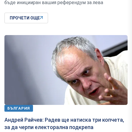
бъде иницииран вашия референдум за лева
ПРОЧЕТИ ОЩЕ
БЪЛГАРИЯ
Андрей Райчев: Радев ще натиска три копчета,
за да черпи електорална подкрепа