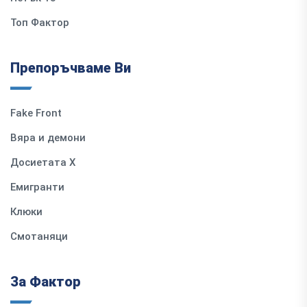
Топ Фактор
Препоръчваме Ви
Fake Front
Вяра и демони
Досиетата Х
Емигранти
Клюки
Смотаняци
За Фактор