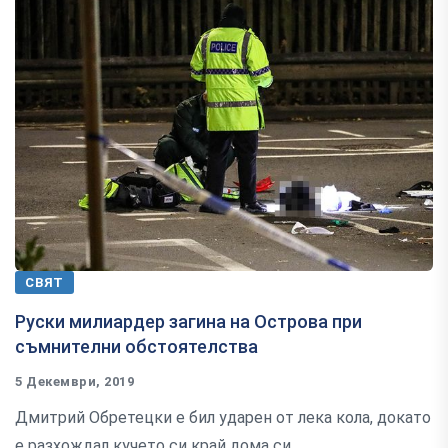
СВЯТ
Руски милиардер загина на Острова при
съмнителни обстоятелства
5 Декември, 2019
Дмитрий Обретецки е бил ударен от лека кола, докато
е разхождал кучето си край дома си