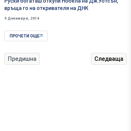
​Руски богаташ откупи Нобела на Дж.Уотсън,
връща го на откривателя на ДНК
9 Декември, 2014
ПРОЧЕТИ ОЩЕ
Предишна
Следваща