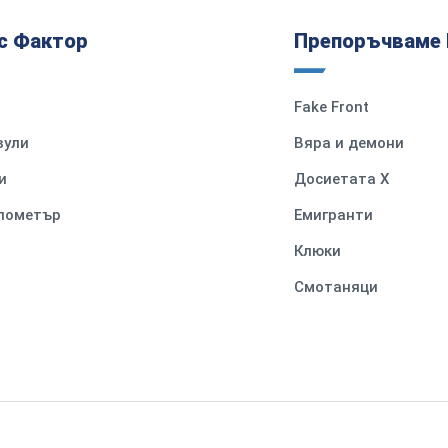
с Фактор
Препоръчваме 
Fake Front
вули
Вяра и демони
и
Досиетата Х
илометър
Емигранти
Клюки
Смотаняци