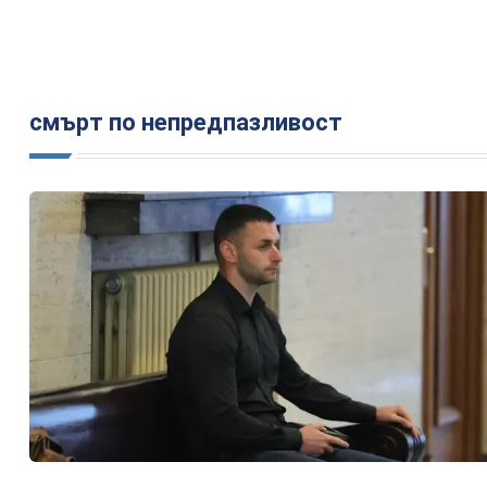
смърт по непредпазливост