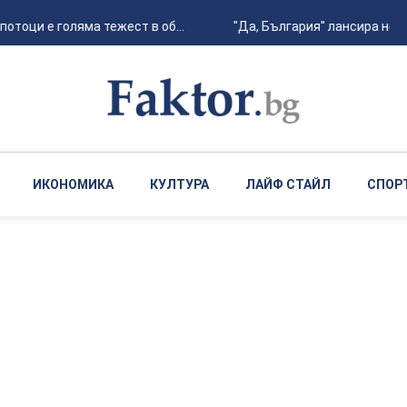
тоци е голяма тежест в об...
"Да, България" лансира нова 
ИКОНОМИКА
КУЛТУРА
ЛАЙФ СТАЙЛ
СПОР