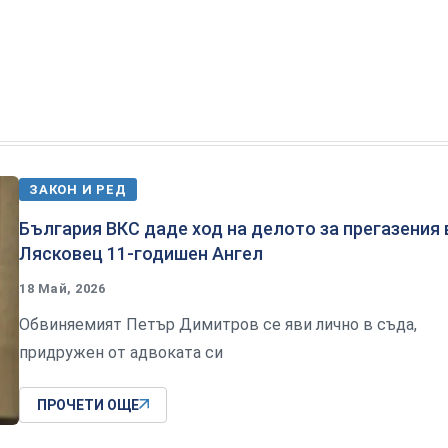
ЗАКОН И РЕД
България ВКС даде ход на делото за прегазения 
Лясковец 11-годишен Ангел
18 Май, 2026
Обвиняемият Петър Димитров се яви лично в съда,
придружен от адвоката си
ПРОЧЕТИ ОЩЕ