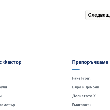
Следващ
с Фактор
Препоръчваме 
Fake Front
вули
Вяра и демони
и
Досиетата Х
илометър
Емигранти