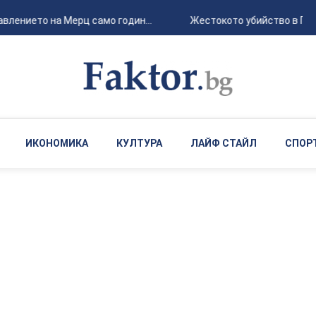
влението на Мерц само годин...
Жестокото убийство в Плов
ИКОНОМИКА
КУЛТУРА
ЛАЙФ СТАЙЛ
СПОР